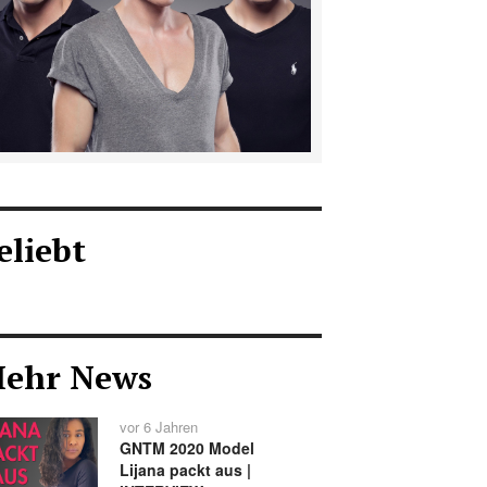
eliebt
ehr News
vor 6 Jahren
GNTM 2020 Model
Lijana packt aus |