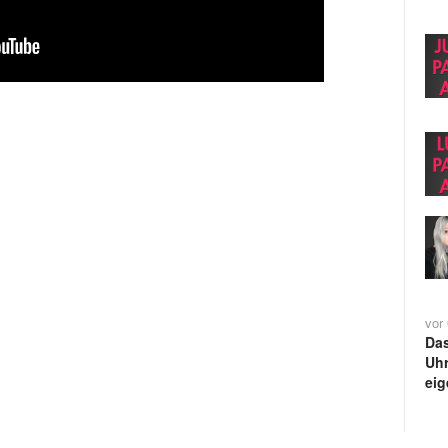
vor
Da
Uh
eig