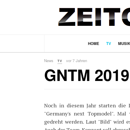
HOME
TV
MUSI
News
vor 7 Jahren
TV
GNTM 2019:
Noch in diesem Jahr starten die D
"Germany's next Topmodel". Mal
gedreht werden. Laut "Bild" wird 
Auch das Team-Konzept soll abgesch