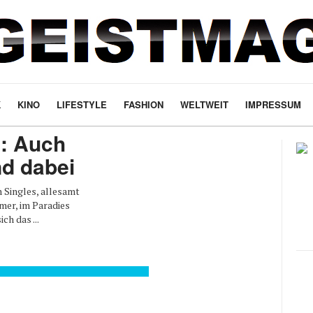
K
KINO
LIFESTYLE
FASHION
WELTWEIT
IMPRESSUM
e: Auch
nd dabei
n Singles, allesamt
mer, im Paradies
ch das ...