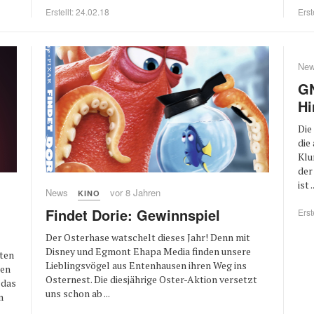
Erstellt: 24.02.18
Erst
Ne
GN
Hi
Die
die
Klu
der
ist .
News
vor 8 Jahren
KINO
Findet Dorie: Gewinnspiel
Erst
Der Osterhase watschelt dieses Jahr! Denn mit
Disney und Egmont Ehapa Media finden unsere
aten
Lieblingsvögel aus Entenhausen ihren Weg ins
ten
Osternest. Die diesjährige Oster-Aktion versetzt
 das
uns schon ab ...
n