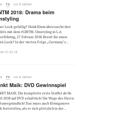
ws
vor 8 Jahren
TV
TM 2018: Drama beim
styling
er Look gefällig? Heidi Klum überrascht ihre
els mit dem #GNTM-Umstyling in L.A.
erföhring, 27. Februar 2018. Bereit für einen
en Look? In der vierten Folge „Germany‘s ...
ellt: 01.03.18
ws
vor 8 Jahren
TV
nkt Maik: DVD Gewinnspiel
KT MAIK: Die komplette erste Staffel ab 06.
il 2018 auf DVD erhältlich! Die Wege des Herrn
d unergründlich! Das muss auch Kleinganove
 feststellen, als er sich plötzlich in der ...