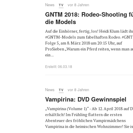
News
vor 8 Jahren
TV
GNTM 2018: Rodeo-Shooting f
die Models
Auf die Einhörner, fertig, los! Heidi Klum lädt ih
#GNTM-Models zum fabelhaften Rodeo. #GN
Folge 5, am 8. März 2018 um 20:15 Uhr, auf
ProSieben „Warum ein Pferd reiten, wenn man 
ein ...
Erstellt: 06.03.18
News
vor 8 Jahren
TV
Vampirina: DVD Gewinnspiel
„Vampirina (Volume 1)“ - Ab 12. April 2018 auf
erhältlich! Im Frühling flattern die ersten
Abenteuer des fröhlichen Vampirmädchens
Vampirina in die heimischen Wohnzimmer! Sie ist 