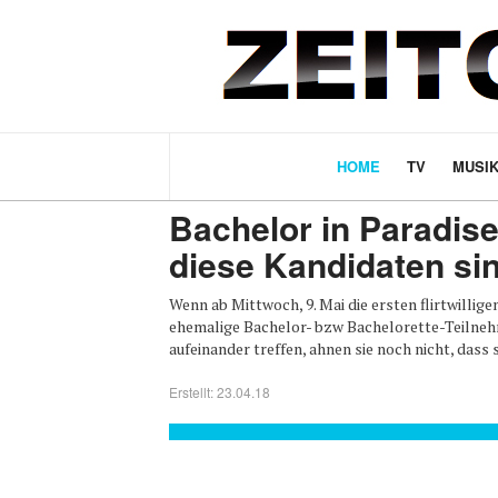
HOME
TV
MUSI
News
vor 8 Jahren
TV
Bachelor in Paradis
diese Kandidaten si
Wenn ab Mittwoch, 9. Mai die ersten flirtwillige
ehemalige Bachelor- bzw Bachelorette-Teilneh
aufeinander treffen, ahnen sie noch nicht, dass si
Erstellt: 23.04.18