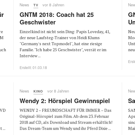
News
vor 8 Jahren
Ne
TV
ür
GNTM 2018: Coach hat 25
GN
Geschwister
Um
re
Einzelkind ist nicht sein Ding: Papis Loveday, 41,
Neu
TM
der neue Laufsteg-Trainer von Heidi Klums
Mod
"Germany's next Topmodel", hat eine riesige
Unt
auch
Familie. "Ich habe 25 Geschwister", verrät er im
neu
Interview ...
Erst
Erstellt: 01.03.18
News
vor 8 Jahren
Ne
KINO
Wendy 2: Hörspiel Gewinnspiel
Sa
 DVD
WENDY 2 – FREUNDSCHAFT FÜR IMMER – Das
SAN
Original-Hörspiel zum Film. Ab dem 23. Februar
Apr
2018 auf CD, als Download und Stream erhältlich!
sin
...
Das Dream-Team um Wendy und ihr Pferd Dixie ...
Maik