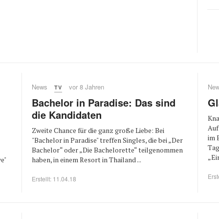
News
vor 8 Jahren
Ne
TV
Bachelor in Paradise: Das sind
Gl
die Kandidaten
Kna
Auf
Zweite Chance für die ganz große Liebe: Bei
im 
"Bachelor in Paradise" treffen Singles, die bei „Der
Tag
Bachelor“ oder „Die Bachelorette“ teilgenommen
„Ein
e"
haben, in einem Resort in Thailand ...
Erst
Erstellt: 11.04.18