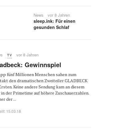
News
vor 8 Jahren
sleep.ink: Für einen
gesunden Schlaf
ws
vor 8 Jahren
TV
adbeck: Gewinnspiel
pp fünf Millionen Menschen sahen zum
takt den dramatischen Zweiteiler GLADBECK
Ersten. Keine andere Sendung kam an diesem
 in der Primetime auf höhere Zuschauerzahlen.
er der ...
ellt: 15.03.18