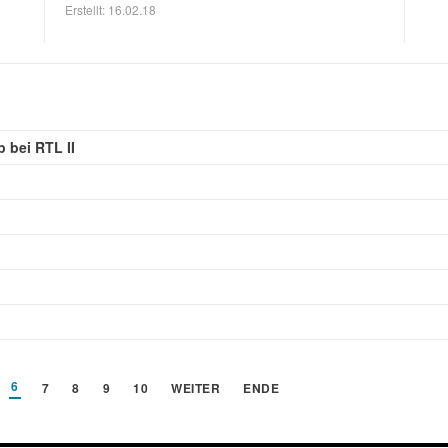
Erstellt: 16.02.18
 bei RTL II
6
7
8
9
10
WEITER
ENDE