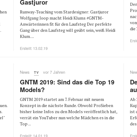
Gastjuror
Den
Pro
chen
Runway-Teaching vom Stardesigner: Gastjuror
nac
Wolfgang Joop macht Heidi Klums #GNTM-
von
l
Anwärterinnen fit für den Laufsteg Der perfekte
die 
.
Gang über den Laufsteg will geübt sein, weiß Heidi
Klum. ...
Erst
Erstellt: 13.02.19
News
vor 7 Jahren
Ne
TV
GNTM 2019: Sind das die Top 19
De
Models?
au
GNTM 2019 startet am 7. Februar mit neuem
Ab 
uen.
Konzept in die nächste Runde. Obwohl ProSieben
Kup
s.
bisher keine Infos zu den Models veröffentlich hat,
ist
el"
verrät ein YouTuber nun welche Mädchen es in die
Erf
Top ...
des 
Erstellt: 14.01.19
Erst