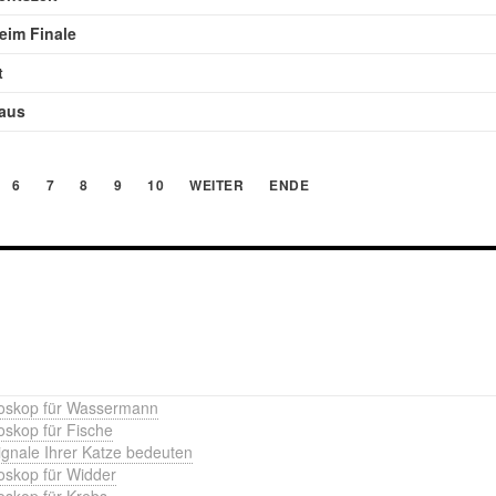
eim Finale
t
 aus
6
7
8
9
10
WEITER
ENDE
roskop für Wassermann
oskop für Fische
ignale Ihrer Katze bedeuten
oskop für Widder