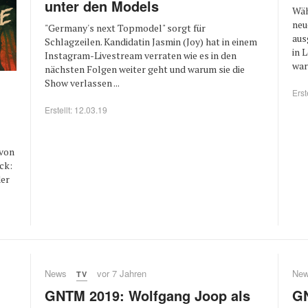
unter den Models
Wäh
neu
"Germany's next Topmodel" sorgt für
aus
Schlagzeilen. Kandidatin Jasmin (Joy) hat in einem
in 
Instagram-Livestream verraten wie es in den
wart
nächsten Folgen weiter geht und warum sie die
Show verlassen ...
Erst
Erstellt: 12.03.19
 von
ck:
der
News
vor 7 Jahren
Ne
TV
GNTM 2019: Wolfgang Joop als
GN