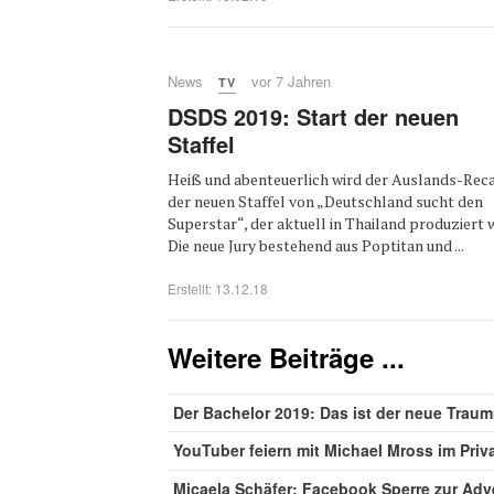
News
vor 7 Jahren
TV
DSDS 2019: Start der neuen
Staffel
Heiß und abenteuerlich wird der Auslands-Reca
der neuen Staffel von „Deutschland sucht den
Superstar“, der aktuell in Thailand produziert w
Die neue Jury bestehend aus Poptitan und ...
Erstellt: 13.12.18
Weitere Beiträge ...
Der Bachelor 2019: Das ist der neue Tra
YouTuber feiern mit Michael Mross im Priva
Micaela Schäfer: Facebook Sperre zur Adv