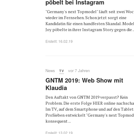
pöbelt bei Instagram
"Germany's next Topmodel" läuft seit zwei Wo
wieder im Fernsehen. Schon jetzt sorgt eine
Kandidatin für einen handfesten Skandal. Mode
Joy pöbelte in ihrer Instagram Story gegen die ..
Erstellt: 16.02.19
News
vor 7 Jahren
TV
GNTM 2019: Web Show mit
Klaudia
Den Auftakt von GNTM 2019 verpasst? Kein
Problem. Die erste Folge HIER online nachscha
Im TV, auf dem Smartphone und auf den Tablet
ProSieben entwickelt "Germany's next Topmod
konsequent ...
Erstellt: 13.02.19