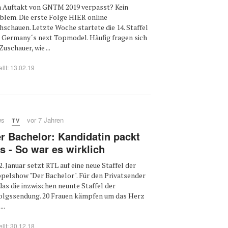
 Auftakt von GNTM 2019 verpasst? Kein
blem. Die erste Folge HIER online
hschauen. Letzte Woche startete die 14. Staffel
 Germany´s next Topmodel. Häufig fragen sich
Zuschauer, wie ...
ellt: 13.02.19
ws
vor 7 Jahren
TV
r Bachelor: Kandidatin packt
s - So war es wirklich
2. Januar setzt RTL auf eine neue Staffel der
pelshow "Der Bachelor". Für den Privatsender
 das die inzwischen neunte Staffel der
olgssendung. 20 Frauen kämpfen um das Herz
...
ellt: 30.12.18