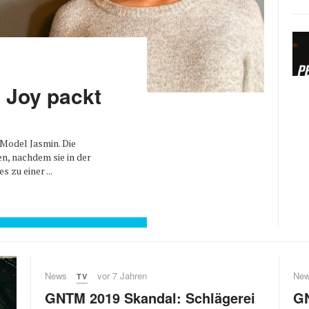
 Joy packt
odel Jasmin. Die
en, nachdem sie in der
 zu einer ...
News
vor 7 Jahren
Ne
TV
GNTM 2019 Skandal: Schlägerei
GN