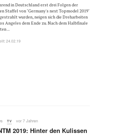
rend in Deutschland erst drei Folgen der
en Staffel von "Germany's next Topmodel 2019"
gestrahlt wurden, neigen sich die Dreharbeiten
Los Angeles dem Ende zu. Nach dem Halbfinale
en ...
ellt: 24.02.19
ws
vor 7 Jahren
TV
TM 2019: Hinter den Kulissen