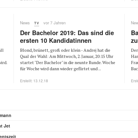
News
vor 7 Jahren
Ne
TV
Der Bachelor 2019: Das sind die
Ba
ersten 10 Kandidatinnen
zu
ll
Blond, brünett, groß oder klein - Andrej hat die
Der
Qual der Wahl: Am Mittwoch, 2. Januar, 20:15 Uhr
Han
ird.
startet "Der Bachelor" in die neunte Runde. Woche
Fra
für Woche wird dann wieder geflirtet und ...
Bac
Erstellt: 13.12.18
Erst
ummann
t Jet
entszeit