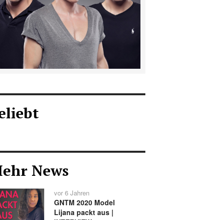
eliebt
ehr News
vor 6 Jahren
GNTM 2020 Model
Lijana packt aus |