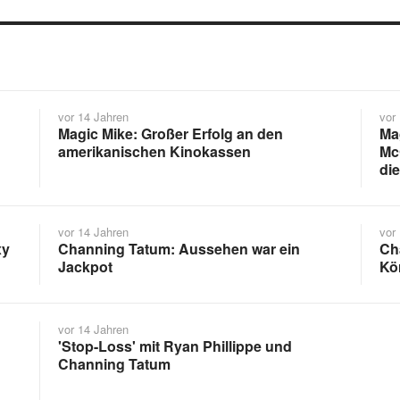
vor 14 Jahren
vor
Magic Mike: Großer Erfolg an den
Ma
amerikanischen Kinokassen
Mc
die
vor 14 Jahren
vor
xy
Channing Tatum: Aussehen war ein
Ch
Jackpot
Kö
vor 14 Jahren
'Stop-Loss' mit Ryan Phillippe und
Channing Tatum