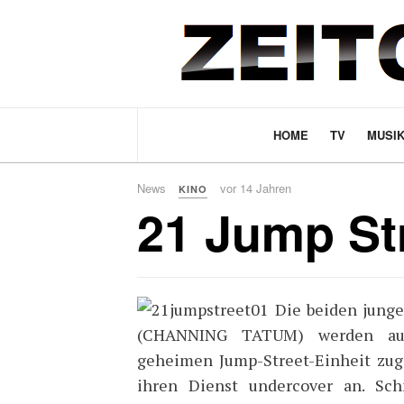
HOME
TV
MUSI
News
vor 14 Jahren
KINO
21 Jump St
Die beiden junge
(CHANNING TATUM) werden aufg
geheimen Jump-Street-Einheit zuge
ihren Dienst undercover an. Sc