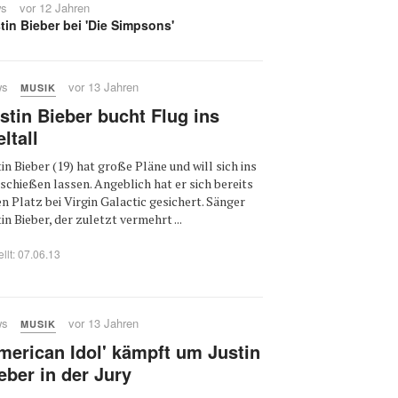
s
vor 12 Jahren
tin Bieber bei 'Die Simpsons'
ws
vor 13 Jahren
MUSIK
stin Bieber bucht Flug ins
ltall
tin Bieber (19) hat große Pläne und will sich ins
 schießen lassen. Angeblich hat er sich bereits
en Platz bei Virgin Galactic gesichert. Sänger
tin Bieber, der zuletzt vermehrt ...
ellt: 07.06.13
ws
vor 13 Jahren
MUSIK
merican Idol' kämpft um Justin
eber in der Jury