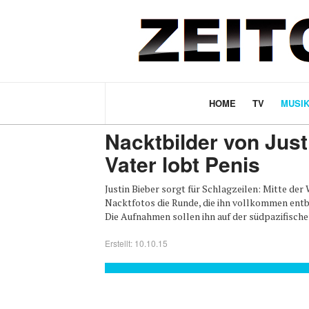
HOME
TV
MUSI
News
vor 10 Jahren
MUSIK
Nacktbilder von Just
Vater lobt Penis
Justin Bieber sorgt für Schlagzeilen: Mitte de
Nacktfotos die Runde, die ihn vollkommen entb
Die Aufnahmen sollen ihn auf der südpazifischen 
Erstellt: 10.10.15