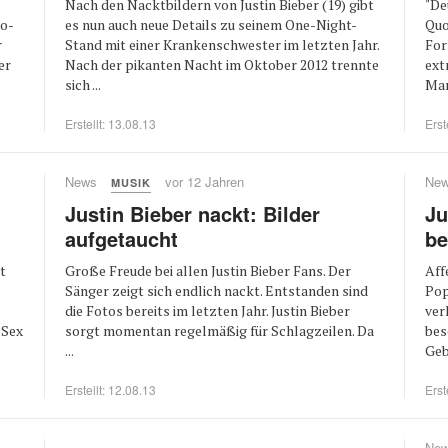
Nach den Nacktbildern von Justin Bieber (19) gibt
"De
io-
es nun auch neue Details zu seinem One-Night-
Quo
r
Stand mit einer Krankenschwester im letzten Jahr.
For
er
Nach der pikanten Nacht im Oktober 2012 trennte
ext
sich ...
Mar
Erstellt: 13.08.13
Erst
News
vor 12 Jahren
Ne
MUSIK
Justin Bieber nackt: Bilder
Ju
aufgetaucht
be
t
Große Freude bei allen Justin Bieber Fans. Der
Aff
Sänger zeigt sich endlich nackt. Entstanden sind
Pop
die Fotos bereits im letzten Jahr. Justin Bieber
ver
 Sex
sorgt momentan regelmäßig für Schlagzeilen. Da
bes
...
Geb
Erstellt: 12.08.13
Erst
Ne