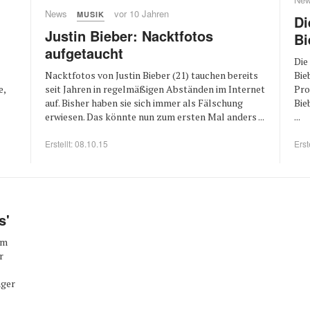
News
vor 10 Jahren
MUSIK
Di
Justin Bieber: Nacktfotos
Bi
aufgetaucht
Die
Nacktfotos von Justin Bieber (21) tauchen bereits
Bie
e,
seit Jahren in regelmäßigen Abständen im Internet
Pro
auf. Bisher haben sie sich immer als Fälschung
Bie
erwiesen. Das könnte nun zum ersten Mal anders ...
...
Erstellt: 08.10.15
Erst
s'
um
r
nger