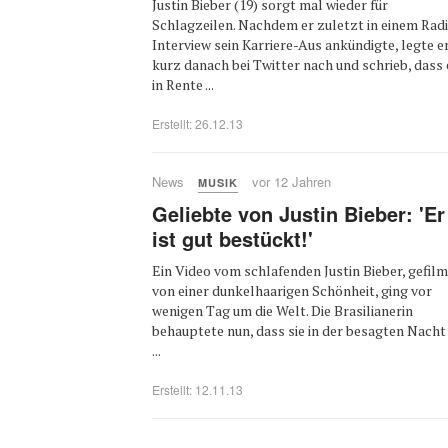
Justin Bieber (19) sorgt mal wieder für
Schlagzeilen. Nachdem er zuletzt in einem Rad
Interview sein Karriere-Aus ankündigte, legte e
kurz danach bei Twitter nach und schrieb, dass 
in Rente ...
Erstellt: 26.12.13
News
vor 12 Jahren
MUSIK
Geliebte von Justin Bieber: 'Er
ist gut bestückt!'
Ein Video vom schlafenden Justin Bieber, gefilm
von einer dunkelhaarigen Schönheit, ging vor
wenigen Tag um die Welt. Die Brasilianerin
behauptete nun, dass sie in der besagten Nacht
...
Erstellt: 12.11.13