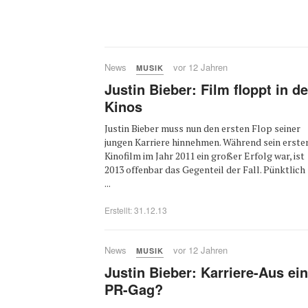
News
vor 12 Jahren
MUSIK
Justin Bieber: Film floppt in d
Kinos
Justin Bieber muss nun den ersten Flop seiner
jungen Karriere hinnehmen. Während sein erste
Kinofilm im Jahr 2011 ein großer Erfolg war, ist
2013 offenbar das Gegenteil der Fall. Pünktlich
...
Erstellt: 31.12.13
News
vor 12 Jahren
MUSIK
Justin Bieber: Karriere-Aus ein
PR-Gag?