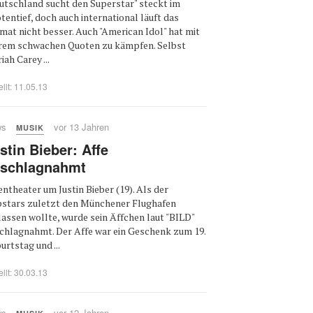
utschland sucht den Superstar" steckt im
tentief, doch auch international läuft das
mat nicht besser. Auch "American Idol" hat mit
rem schwachen Quoten zu kämpfen. Selbst
iah Carey ...
ellt: 11.05.13
ws
vor 13 Jahren
MUSIK
stin Bieber: Affe
schlagnahmt
entheater um Justin Bieber (19). Als der
stars zuletzt den Münchener Flughafen
lassen wollte, wurde sein Äffchen laut "BILD"
chlagnahmt. Der Affe war ein Geschenk zum 19.
urtstag und ...
ellt: 30.03.13
ws
vor 12 Jahren