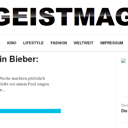
K
KINO
LIFESTYLE
FASHION
WELTWEIT
IMPRESSUM
in Bieber:
r Woche machten plötzlich
lößt vor einem Pool zeigen.
...
New
Die