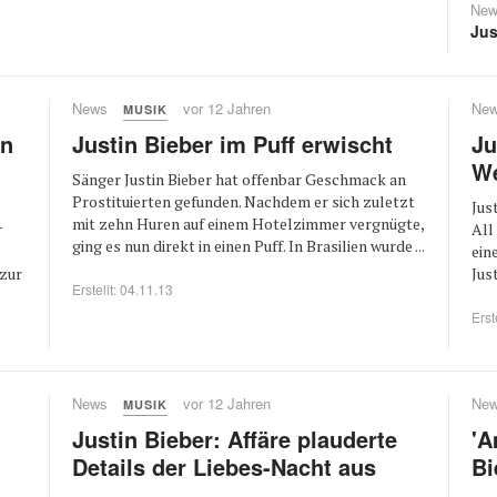
New
Jus
News
vor 12 Jahren
Ne
MUSIK
en
Justin Bieber im Puff erwischt
Ju
We
Sänger Justin Bieber hat offenbar Geschmack an
Prostituierten gefunden. Nachdem er sich zuletzt
Jus
mit zehn Huren auf einem Hotelzimmer vergnügte,
r
All
ging es nun direkt in einen Puff. In Brasilien wurde ...
ein
 zur
Jus
Erstellt: 04.11.13
Erst
News
vor 12 Jahren
Ne
MUSIK
Justin Bieber: Affäre plauderte
'A
Details der Liebes-Nacht aus
Bi